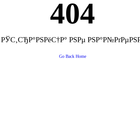
404
РЎС‚СЂР°РЅРёС†Р° РЅРµ РЅР°Р№РґРµРЅ
Go Back Home