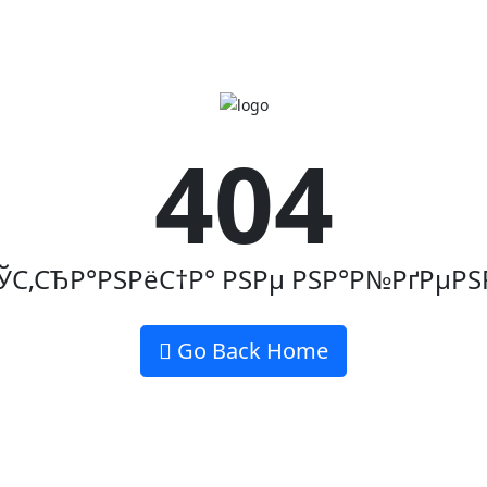
404
ЎС‚СЂР°РЅРёС†Р° РЅРµ РЅР°Р№РґРµРЅ
Go Back Home